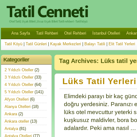
Ana Sayfa
Tatil Rehberi
Otel Rehberi
İstanbul Otelleri
Ankara
Tatil Köyü
|
Tatil Günleri
|
Kayak Merkezleri
|
Balayı Tatili
|
Elit Tatil Yerleri
Kategoriler
Tag Archives:
Lüks tatil ye
2 Yıldızlı Oteller
(2)
3 Yıldızlı Oteller
(33)
Lüks Tatil Yerleri
4 Yıldızlı Oteller
(64)
5 Yıldızlı Oteller
(141)
Elimdeki parayı bir kaç gün
Afyon Otelleri
(6)
doğru yerdesiniz. Paranızı e
Alanya Otelleri
(18)
lüks otel mevcuttur yeterki si
Ankara
(2)
kuşkusuz maldivler, bora bor
Ankara oteller
(13)
adalardır. Peki ama nasıl …
Antalya
(81)
Antalya Otelleri
(77)