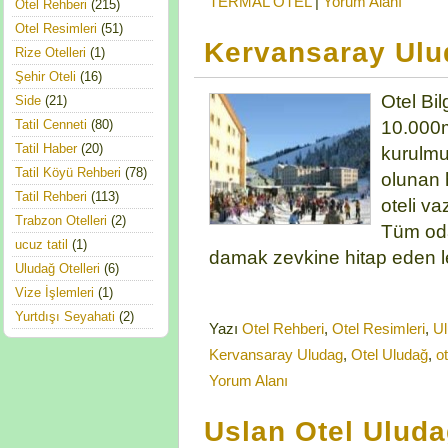
TERMAL OTEL
|
Yorum Alanı
Otel Rehberi
(215)
Otel Resimleri
(51)
Kervansaray Ulu
Rize Otelleri
(1)
Şehir Oteli
(16)
Otel Bi
Side
(21)
10.000m
Tatil Cenneti
(80)
Tatil Haber
(20)
kurulmu
Tatil Köyü Rehberi
(78)
olunan 
Tatil Rehberi
(113)
oteli va
Trabzon Otelleri
(2)
Tüm oda
ucuz tatil
(1)
damak zevkine hitap eden l
Uludağ Otelleri
(6)
Vize İşlemleri
(1)
Yurtdışı Seyahati
(2)
Yazı
Otel Rehberi
,
Otel Resimleri
,
Ul
Kervansaray Uludag
,
Otel Uludağ
,
o
Yorum Alanı
Uslan Otel Ulud