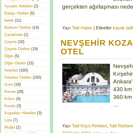
gerçekten ağırlaşması nede
Ayvalık Hotelleri
(2)
Balayı Otelleri
(5)
belek
(11)
Bodrum Otelleri
(14)
Yazı
Tatil Haber
|
Etiketler
kayak tatil
Çanakkale
(1)
NEVŞEHİR KOZA
Çeşme
(18)
Çeşme Otelleri
(19)
OTEL
Diğer
(5)
Diğer Oteller
(15)
Nevşehir
İstanbul
(160)
Kırşehi
İstanbul Otelleri
(150)
Ankara
İzmir
(18)
430 km 
Kemer
(28)
360 km 
Kıbrıs
(4)
…
Kundu
(3)
Kuşadası Hotelleri
(3)
Lara
(7)
Yazı
Tatil Köyü Rehberi
,
Tatil Rehber
Muğla
(1)