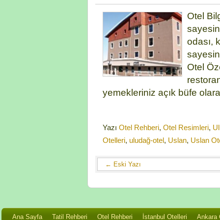
Otel Bi
sayesind
odası, 
sayesin
Otel Öze
restora
yemekleriniz açık büfe olara
Yazı
Otel Rehberi
,
Otel Resimleri
,
Ul
Otelleri
,
uludağ-otel
,
Uslan
,
Uslan Ot
←
Eski Yazı
Ana Sayfa
Tatil Rehberi
Otel Rehberi
İstanbul Otelleri
Ankara O