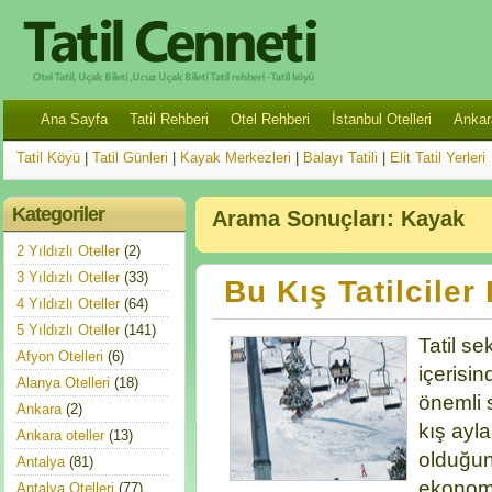
Ana Sayfa
Tatil Rehberi
Otel Rehberi
İstanbul Otelleri
Ankara
Tatil Köyü
|
Tatil Günleri
|
Kayak Merkezleri
|
Balayı Tatili
|
Elit Tatil Yerleri
Kategoriler
Arama Sonuçları:
Kayak
2 Yıldızlı Oteller
(2)
3 Yıldızlı Oteller
(33)
Bu Kış Tatilciler 
4 Yıldızlı Oteller
(64)
5 Yıldızlı Oteller
(141)
Tatil s
Afyon Otelleri
(6)
içerisin
Alanya Otelleri
(18)
önemli s
Ankara
(2)
kış ayla
Ankara oteller
(13)
olduğu
Antalya
(81)
ekonomi
Antalya Otelleri
(77)