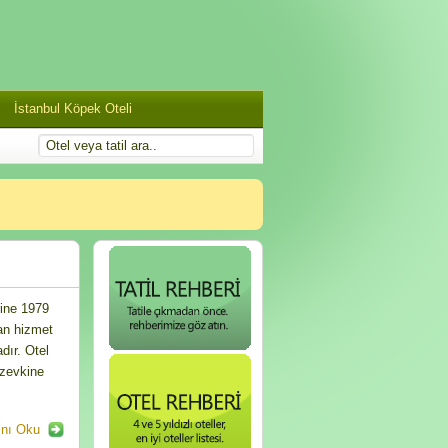
İstanbul Köpek Oteli
rine 1979
nan hizmet
dır. Otel
 zevkine
nı Oku