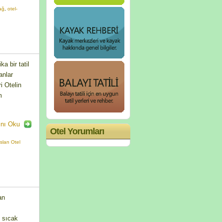
ağ
,
otel-
a bir tatil
anlar
i Otelin
m
nı Oku
Otel Yorumları
slan Otel
an
, sıcak