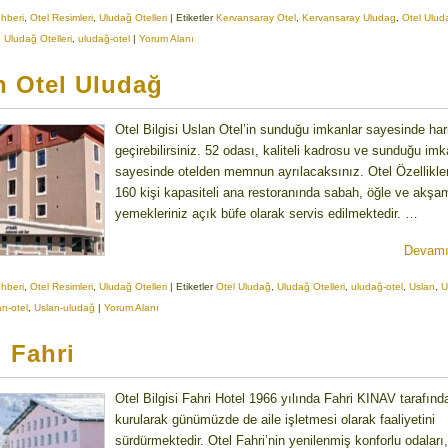
ehberi
,
Otel Resimleri
,
Uludağ Otelleri
|
Etiketler
Kervansaray Otel
,
Kervansaray Uludag
,
Otel Ulud
,
Uludağ Otelleri
,
uludağ-otel
|
Yorum Alanı
n Otel Uludağ
Otel Bilgisi Uslan Otel’in sunduğu imkanlar sayesinde harik
geçirebilirsiniz. 52 odası, kaliteli kadrosu ve sunduğu imk
sayesinde otelden memnun ayrılacaksınız. Otel Özellikler
160 kişi kapasiteli ana restoranında sabah, öğle ve akşa
yemekleriniz açık büfe olarak servis edilmektedir. …
Devamı
ehberi
,
Otel Resimleri
,
Uludağ Otelleri
|
Etiketler
Otel Uludağ
,
Uludağ Otelleri
,
uludağ-otel
,
Uslan
,
U
an-otel
,
Uslan-uludağ
|
Yorum Alanı
l Fahri
Otel Bilgisi Fahri Hotel 1966 yılında Fahri KINAV tarafınd
kurularak günümüzde de aile işletmesi olarak faaliyetini
sürdürmektedir. Otel Fahri’nin yenilenmiş konforlu odaları