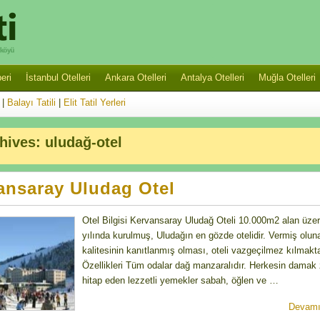
eri
İstanbul Otelleri
Ankara Otelleri
Antalya Otelleri
Muğla Otelleri
|
Balayı Tatili
|
Elit Tatil Yerleri
chives:
uludağ-otel
ansaray Uludag Otel
Otel Bilgisi Kervansaray Uludağ Oteli 10.000m2 alan üze
yılında kurulmuş, Uludağın en gözde otelidir. Vermiş olu
kalitesinin kanıtlanmış olması, oteli vazgeçilmez kılmakta
Özellikleri Tüm odalar dağ manzaralıdır. Herkesin damak
hitap eden lezzetli yemekler sabah, öğlen ve …
Devamı