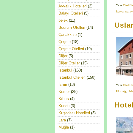
Yazı
Otel R
Ayvalık Hotelleri
(2)
kervansaray
Balayı Otelleri
(5)
belek
(11)
Usla
Bodrum Otelleri
(14)
Çanakkale
(1)
Çeşme
(18)
Çeşme Otelleri
(19)
Diğer
(5)
Diğer Oteller
(15)
İstanbul
(160)
İstanbul Otelleri
(150)
İzmir
(18)
Yazı
Otel R
Kemer
(28)
Uludağ
,
Usl
Kıbrıs
(4)
Hote
Kundu
(3)
Kuşadası Hotelleri
(3)
Lara
(7)
Muğla
(1)