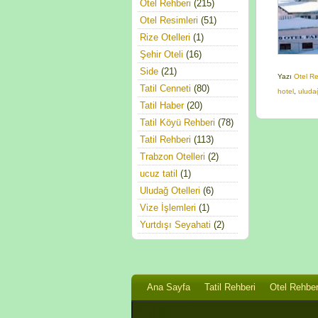
Otel Rehberi
(215)
Otel Resimleri
(51)
Rize Otelleri
(1)
Şehir Oteli
(16)
Side
(21)
Yazı
Otel R
Tatil Cenneti
(80)
hotel
,
uluda
Tatil Haber
(20)
Tatil Köyü Rehberi
(78)
Tatil Rehberi
(113)
Trabzon Otelleri
(2)
ucuz tatil
(1)
Uludağ Otelleri
(6)
Vize İşlemleri
(1)
Yurtdışı Seyahati
(2)
Ana Sayfa
Tatil Rehberi
Otel Rehber