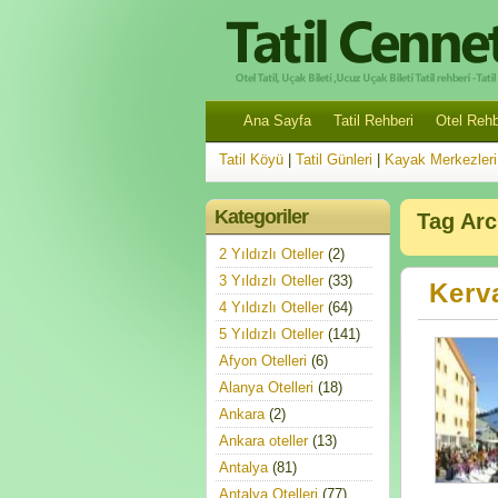
Ana Sayfa
Tatil Rehberi
Otel Rehb
Tatil Köyü
|
Tatil Günleri
|
Kayak Merkezleri
Kategoriler
Tag Ar
2 Yıldızlı Oteller
(2)
3 Yıldızlı Oteller
(33)
Kerv
4 Yıldızlı Oteller
(64)
5 Yıldızlı Oteller
(141)
Afyon Otelleri
(6)
Alanya Otelleri
(18)
Ankara
(2)
Ankara oteller
(13)
Antalya
(81)
Antalya Otelleri
(77)