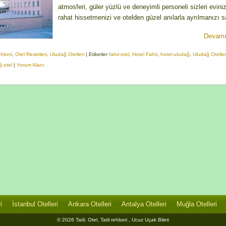
atmosferi, güler yüzlü ve deneyimli personeli sizleri evini
rahat hissetmenizi ve otelden güzel anılarla ayrılmanızı 
Devamı
ehberi
,
Otel Resimleri
,
Uludağ Otelleri
|
Etiketler
fahri-otel
,
Hotel Fahri
,
hotel-uludağ
,
Uludağ Oteller
ğ-otel
|
Yorum Alanı
i
İstanbul Otelleri
Ankara Otelleri
Antalya Otelleri
Muğla Otelleri
© 2026 Tatil, Otel, Tatil rehberi , Ucuz Uçak Bileti