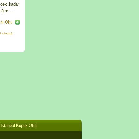
zdeki kadar
sağlar. …
nı Oku
i
,
uludağ-
İstanbul Köpek Oteli