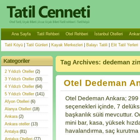
Ana Sayfa
Tatil Rehberi
Otel Rehberi
İstanbul Otelleri
Ankara
Tatil Köyü
|
Tatil Günleri
|
Kayak Merkezleri
|
Balayı Tatili
|
Elit Tatil Yerleri
Kategoriler
Tag Archives:
dedeman zin
2 Yıldızlı Oteller
(2)
3 Yıldızlı Oteller
(33)
Otel Dedeman A
4 Yıldızlı Oteller
(64)
5 Yıldızlı Oteller
(141)
Otel Dedeman Ankara; 299 t
Afyon Otelleri
(6)
seçenekleri içinde, 7 delüks 
Alanya Otelleri
(18)
başkanlık süiti mevcuttur. Od
Ankara
(2)
mini bar, kasa, yüksek hızda
Ankara oteller
(13)
havalandırma, saç kurutma
Antalya
(81)
Antalya Otelleri
(77)