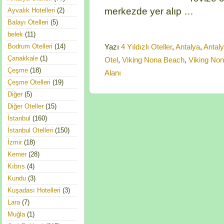
merkezde yer alıp …
Ayvalık Hotelleri
(2)
Balayı Otelleri
(5)
belek
(11)
Bodrum Otelleri
(14)
Yazı
4 Yıldızlı Oteller
,
Antalya
,
Antaly
Çanakkale
(1)
Otel
,
Viking Nona Beach
,
Viking No
Çeşme
(18)
Alanı
Çeşme Otelleri
(19)
Diğer
(5)
Diğer Oteller
(15)
İstanbul
(160)
İstanbul Otelleri
(150)
İzmir
(18)
Kemer
(28)
Kıbrıs
(4)
Kundu
(3)
Kuşadası Hotelleri
(3)
Lara
(7)
Muğla
(1)