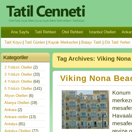
Ana Sayfa
Tatil Rehberi
Otel Rehberi
İstanbul Otelleri
Ankara
Tatil Köyü
|
Tatil Günleri
|
Kayak Merkezleri
|
Balayı Tatili
|
Elit Tatil Yerleri
Kategoriler
Tag Archives:
Viking Nona
2 Yıldızlı Oteller
(2)
3 Yıldızlı Oteller
(33)
Viking Nona Bea
4 Yıldızlı Oteller
(64)
5 Yıldızlı Oteller
(141)
Konum 
Afyon Otelleri
(6)
merkezd
Alanya Otelleri
(18)
mesafes
Ankara
(2)
Havaala
Ankara oteller
(13)
mesafed
Antalya
(81)
revize 
Antalya Otelleri
(77)