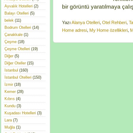
bir görüntü yaratılmaya çalışı
Ayvalık Hotelleri
(2)
Balayı Otelleri
(5)
belek
(11)
Yazı
Alanya Otelleri
,
Otel Rehberi
,
Ta
Bodrum Otelleri
(14)
Home adresi
,
My Home özellikleri
,
M
Çanakkale
(1)
Çeşme
(18)
Çeşme Otelleri
(19)
Diğer
(5)
Diğer Oteller
(15)
İstanbul
(160)
İstanbul Otelleri
(150)
İzmir
(18)
Kemer
(28)
Kıbrıs
(4)
Kundu
(3)
Kuşadası Hotelleri
(3)
Lara
(7)
Muğla
(1)