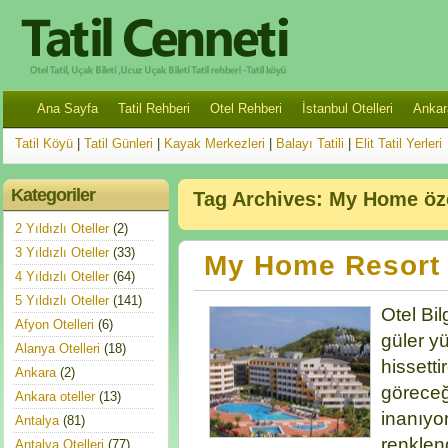
Ana Sayfa
Tatil Rehberi
Otel Rehberi
İstanbul Otelleri
Ankara
Tatil Köyü
|
Tatil Günleri
|
Kayak Merkezleri
|
Balayı Tatili
|
Elit Tatil Yerleri
Kategoriler
Tag Archives:
My Home öze
2 Yıldızlı Oteller
(2)
3 Yıldızlı Oteller
(33)
My Home Resort 
4 Yıldızlı Oteller
(64)
5 Yıldızlı Oteller
(141)
Otel Bil
Afyon Otelleri
(6)
güler yü
Alanya Otelleri
(18)
hissett
Ankara
(2)
göreceğ
Ankara oteller
(13)
inanıyo
Antalya
(81)
renklen
Antalya Otelleri
(77)