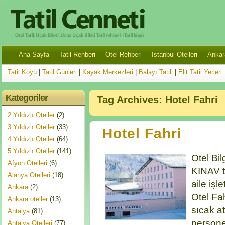
Ana Sayfa
Tatil Rehberi
Otel Rehberi
İstanbul Otelleri
Ankara
Tatil Köyü
|
Tatil Günleri
|
Kayak Merkezleri
|
Balayı Tatili
|
Elit Tatil Yerleri
Kategoriler
Tag Archives:
Hotel Fahri
2 Yıldızlı Oteller
(2)
3 Yıldızlı Oteller
(33)
Hotel Fahri
4 Yıldızlı Oteller
(64)
5 Yıldızlı Oteller
(141)
Otel Bil
Afyon Otelleri
(6)
KINAV t
Alanya Otelleri
(18)
aile işl
Ankara
(2)
Otel Fah
Ankara oteller
(13)
sıcak a
Antalya
(81)
personel
Antalya Otelleri
(77)