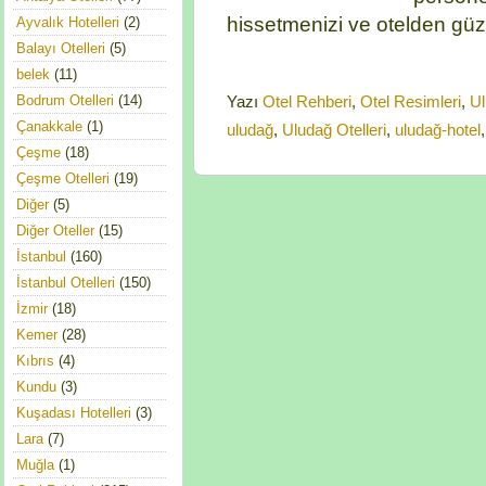
hissetmenizi ve otelden güze
Ayvalık Hotelleri
(2)
Balayı Otelleri
(5)
belek
(11)
Bodrum Otelleri
(14)
Yazı
Otel Rehberi
,
Otel Resimleri
,
Ul
Çanakkale
(1)
uludağ
,
Uludağ Otelleri
,
uludağ-hotel
Çeşme
(18)
Çeşme Otelleri
(19)
Diğer
(5)
Diğer Oteller
(15)
İstanbul
(160)
İstanbul Otelleri
(150)
İzmir
(18)
Kemer
(28)
Kıbrıs
(4)
Kundu
(3)
Kuşadası Hotelleri
(3)
Lara
(7)
Muğla
(1)