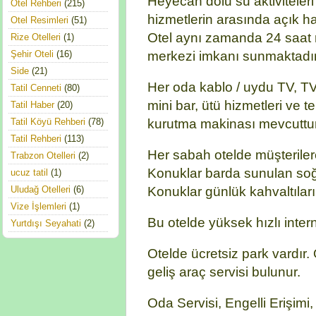
Heyecan dolu su aktiviteleri 
Otel Rehberi
(215)
hizmetlerin arasında açık h
Otel Resimleri
(51)
Otel aynı zamanda 24 saat 
Rize Otelleri
(1)
merkezi imkanı sunmaktadır
Şehir Oteli
(16)
Side
(21)
Her oda kablo / uydu TV, TV
Tatil Cenneti
(80)
mini bar, ütü hizmetleri ve 
Tatil Haber
(20)
kurutma makinası mevcuttur
Tatil Köyü Rehberi
(78)
Tatil Rehberi
(113)
Her sabah otelde müşteriler
Trabzon Otelleri
(2)
Konuklar barda sunulan soğuk 
ucuz tatil
(1)
Konuklar günlük kahvaltıları
Uludağ Otelleri
(6)
Vize İşlemleri
(1)
Bu otelde yüksek hızlı inter
Yurtdışı Seyahati
(2)
Otelde ücretsiz park vardır.
geliş araç servisi bulunur.
Oda Servisi, Engelli Erişimi