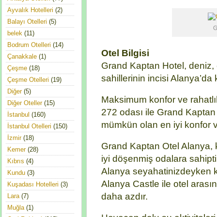
Ayvalık Hotelleri
(2)
Balayı Otelleri
(5)
G
belek
(11)
Bodrum Otelleri
(14)
Otel Bilgisi
Çanakkale
(1)
Grand Kaptan Hotel, deniz, 
Çeşme
(18)
sahillerinin incisi Alanya’da
Çeşme Otelleri
(19)
Diğer
(5)
Maksimum konfor ve rahatlı
Diğer Oteller
(15)
272 odası ile Grand Kaptan O
İstanbul
(160)
mümkün olan en iyi konfor 
İstanbul Otelleri
(150)
İzmir
(18)
Grand Kaptan Otel Alanya, k
Kemer
(28)
iyi döşenmiş odalara sahipti
Kıbrıs
(4)
Alanya seyahatinizdeyken ko
Kundu
(3)
Alanya Castle ile otel aras
Kuşadası Hotelleri
(3)
daha azdır.
Lara
(7)
Muğla
(1)