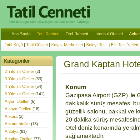
Ana Sayfa
Tatil Rehberi
Otel Rehberi
İstanbul Otelleri
Ankara
Tatil Köyü
|
Tatil Günleri
|
Kayak Merkezleri
|
Balayı Tatili
|
Elit Tatil Yerleri
Kategoriler
Grand Kaptan Hote
2 Yıldızlı Oteller
(2)
3 Yıldızlı Oteller
(33)
Konum
4 Yıldızlı Oteller
(64)
5 Yıldızlı Oteller
(141)
Gazipasa Airport (GZP) ile
Afyon Otelleri
(6)
dakikalık sürüş mesafesi bul
Alanya Otelleri
(18)
güzellik salonu, bakkal ve k
Ankara
(2)
20 dakika sürüş mesafesind
Ankara oteller
(13)
Otel deniz kenarında yeralma
Antalya
(81)
sağlamaktadır.
Antalya Otelleri
(77)