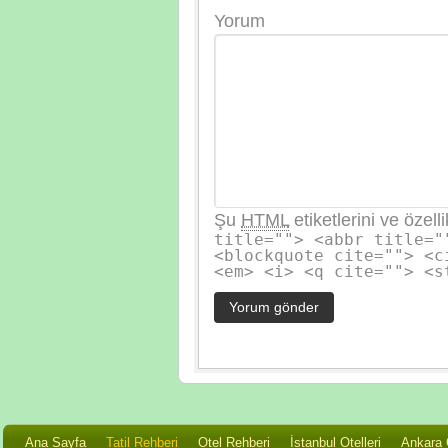
Yorum
Şu
HTML
etiketlerini ve özelli
title=""> <abbr title="
<blockquote cite=""> <c
<em> <i> <q cite=""> <s
Ana Sayfa
Tatil Rehberi
Otel Rehberi
İstanbul Otelleri
Ankara O