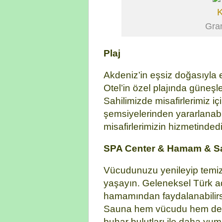
Gra
Plaj
Akdeniz’in eşsiz doğasıyla 
Otel’in özel plajında güneşlen
Sahilimizde misafirlerimiz i
şemsiyelerinden yararlanabili
misafirlerimizin hizmetindedi
SPA Center & Hamam & S
Vücudunuzu yenileyip temizlik
yaşayın. Geleneksel Türk ad
hamamından faydalanabilirs
Sauna hem vücudu hem de ruh
buhar bulutları ile daha yu